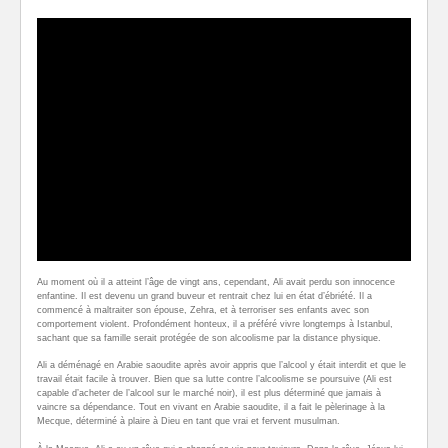
Au moment où il a atteint l’âge de vingt ans, cependant, Ali avait perdu son innocence
enfantine. Il est devenu un grand buveur et rentrait chez lui en état d’ébriété. Il a
commencé à maltraiter son épouse, Zehra, et à terroriser ses enfants avec son
comportement violent. Profondément honteux, il a préféré vivre longtemps à Istanbul,
sachant que sa famille serait protégée de son alcoolisme par la distance physique.
Ali a déménagé en Arabie saoudite après avoir appris que l’alcool y était interdit et que le
travail était facile à trouver. Bien que sa lutte contre l’alcoolisme se poursuive (Ali est
capable d’acheter de l’alcool sur le marché noir), il est plus déterminé que jamais à
vaincre sa dépendance. Tout en vivant en Arabie saoudite, il a fait le pèlerinage à la
Mecque, déterminé à plaire à Dieu en tant que vrai et fervent musulman.