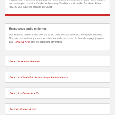
ne domine plus sur lui et il chérit sa femme qu’il a déjà si mal traitée. En vérité, Ali est
devenu une “nouvelle création en Christ”.
Ressources audio et écrites
Des histoires audios et des versets de la Parole de Dieu en Hausa se figurent dessous.
Nous recommandons que vous écoutiez les audios en ordre, du haut de la page jusqu’au
Contactez-nous
bas.
pour en apprendre davantage.
Écoutez le Nouveau Testament
Écoutez Le Chemin de la Justice (Hanya Adalci) en Hausa
Écoutez Les Paroles de la Vie
Regardez, Écoutez, et Vivez