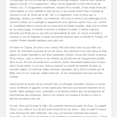
À la Mecque, Ali a eu un rêve qui a changé sa vie pour toujours. Dans le rêve, Jésus lui
apparut et lui dit: «Tu m’appartiens». Jésus toucha également le front d’Ali et lui dit:
«Partez d’ici. Tu m’appartiens maintenant. »Quand Ali se réveilla, il était rempli d’une joie
indescriptible. Le rêve semblait si réel! Qu’est-ce qui lui était arrivé? Puis il entendit de
nouveau la voix de Jésus qui lui dit: «Ali, tu m’appartiens. Vous ne ferez pas ce
pèlerinage. Quittez cet endroit. »Le lendemain, Ali a mis un terme à son pèlerinage et est
retourné à Akba, où il a partagé un appartement avec plusieurs autres Turcs qui, comme
lui, travaillaient dans le secteur de la construction en Arabie saoudite. Alors qu’il se retirait
de son long voyage, il entendit à nouveau le Seigneur lui parler. Il tomba à genoux,
déclarant qu’il ferait tout ce que Dieu lui demanderait de faire. Ce soir-là, il entendit à
nouveau la voix du Seigneur lui disant qu’il devait retourner dans sa famille en Turquie. Ali
a quitté l’Arabie saoudite quelques jours plus tard.
De retour en Turquie, les amis et les voisins d’Ali sont venus chez lui pour fêter son
retour. En entendant à nouveau la voix de Jésus, Ali a annoncé à tous que Jésus lui était
apparu en Arabie Saoudite et qu’il était maintenant chrétien. Aucun des voisins ne prenait
Ali au sérieux, mais sa femme et ses enfants ont été témoins de changements positifs
dans sa vie. Ali s’est réconcilié avec sa femme, Zehra, demandant pardon pour la façon
dont il l’avait traitée. À son tour, Zehra a exprimé sa volonté de rejoindre Ali dans sa
nouvelle religion. Un obstacle majeur demeure cependant. Ali et Zehra n’avaient pas de
Bible à lire et il n’y avait pas d’église pour eux. Ils ne connaissaient personne qui était
chrétien.
Ayant besoin de travail, Ali est retourné dans la métropole d’Istanbul, trouvant un travail
assez facilement et gagnant un bon salaire pour faire face aux besoins financiers de sa
famille. Après quelques mois, cependant, il est devenu évident que cet arrangement ne
fonctionnerait pas longtemps. Zehra et les enfants ont manqué à Ali alors il a pris la
décision de rentrer chez eux.
Un jour, alors qu’il écoutait la radio, Ali a entendu l’annonceur parler de Jésus. Il a appelé
Zehra à ses côtés et lui a dit qu’il avait trouvé la voix de Jésus – dans la radio! À travers
cette émission de radio chrétienne, Ali a reçu un nouveau testament par la poste.
Aujourd’hui, Ali continue de partager sa foi chrétienne ouvertement et sans honte. L’alcool