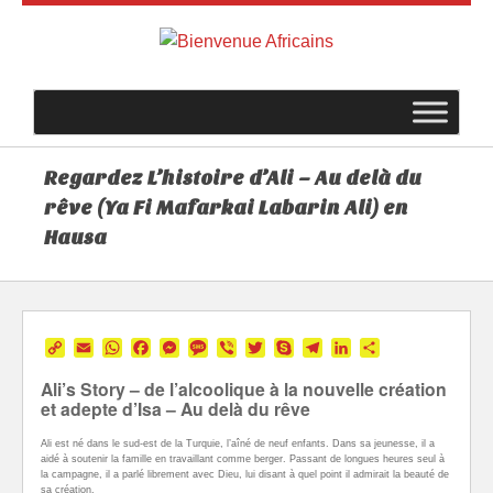
Regardez L’histoire d’Ali – Au delà du
rêve (Ya Fi Mafarkai Labarin Ali) en
Hausa
Copy
Email
WhatsApp
Facebook
Messenger
Message
Viber
Twitter
Skype
Telegram
LinkedIn
Partager
Link
Ali’s Story – de l’alcoolique à la nouvelle création
et adepte d’Isa – Au delà du rêve
Ali est né dans le sud-est de la Turquie, l’aîné de neuf enfants. Dans sa jeunesse, il a
aidé à soutenir la famille en travaillant comme berger. Passant de longues heures seul à
la campagne, il a parlé librement avec Dieu, lui disant à quel point il admirait la beauté de
sa création.