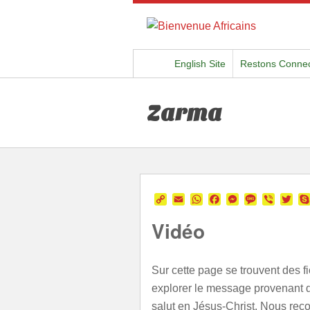
English Site
Restons Conne
Zarma
Copy
Email
WhatsApp
Facebook
Messenger
Message
Viber
Twi
Link
Vidéo
Sur cette page se trouvent des f
explorer le message provenant d
salut en Jésus-Christ. Nous re