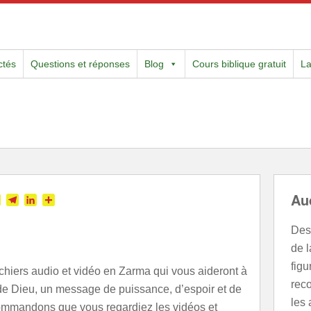
ctés
Questions et réponses
Blog
Cours biblique gratuit
L
Au
tter
Skype
Telegram
LinkedIn
Partager
Des 
de 
fig
ichiers audio et vidéo en Zarma qui vous aideront à
rec
e Dieu, un message de puissance, d’espoir et de
les 
commandons que vous regardiez les vidéos et