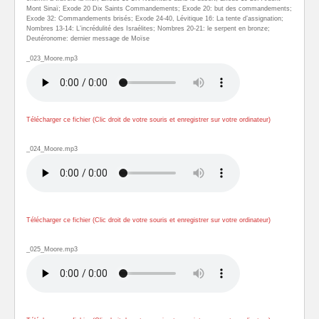
Mont Sinaï; Exode 20 Dix Saints Commandements; Exode 20: but des commandements;
Exode 32: Commandements brisés; Exode 24-40, Lévitique 16: La tente d’assignation;
Nombres 13-14: L’incrédulité des Israélites; Nombres 20-21: le serpent en bronze;
Deutéronome: dernier message de Moïse
_023_Moore.mp3
Télécharger ce fichier (Clic droit de votre souris et enregistrer sur votre ordinateur)
_024_Moore.mp3
Télécharger ce fichier (Clic droit de votre souris et enregistrer sur votre ordinateur)
_025_Moore.mp3