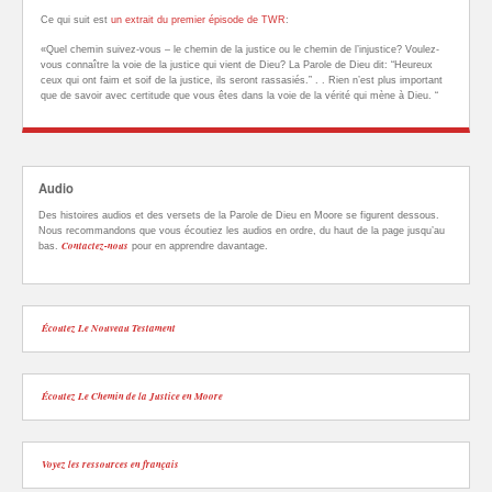
Ce qui suit est
un extrait du premier épisode de TWR
:
«Quel chemin suivez-vous – le chemin de la justice ou le chemin de l’injustice? Voulez-
vous connaître la voie de la justice qui vient de Dieu? La Parole de Dieu dit: “Heureux
ceux qui ont faim et soif de la justice, ils seront rassasiés.” . . Rien n’est plus important
que de savoir avec certitude que vous êtes dans la voie de la vérité qui mène à Dieu. “
Audio
Des histoires audios et des versets de la Parole de Dieu en Moore se figurent dessous.
Nous recommandons que vous écoutiez les audios en ordre, du haut de la page jusqu’au
Contactez-nous
bas.
pour en apprendre davantage.
Écoutez Le Nouveau Testament
Écoutez Le Chemin de la Justice en Moore
Voyez les ressources en français