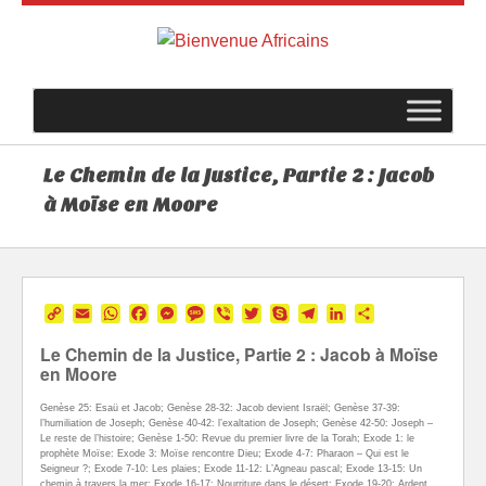
Le Chemin de la Justice, Partie 2 : Jacob
à Moïse en Moore
Copy
Email
WhatsApp
Facebook
Messenger
Message
Viber
Twitter
Skype
Telegram
LinkedIn
Partager
Link
Le Chemin de la Justice, Partie 2 : Jacob à Moïse
en Moore
Genèse 25: Esaü et Jacob; Genèse 28-32: Jacob devient Israël; Genèse 37-39:
l’humiliation de Joseph; Genèse 40-42: l’exaltation de Joseph; Genèse 42-50: Joseph –
Le reste de l’histoire; Genèse 1-50: Revue du premier livre de la Torah; Exode 1: le
prophète Moïse: Exode 3: Moïse rencontre Dieu; Exode 4-7: Pharaon – Qui est le
Seigneur ?; Exode 7-10: Les plaies; Exode 11-12: L’Agneau pascal; Exode 13-15: Un
chemin à travers la mer; Exode 16-17: Nourriture dans le désert; Exode 19-20: Ardent