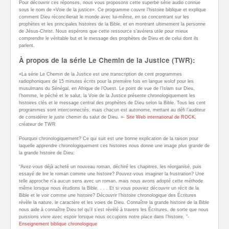
Pour découvrir ces réponses, nous vous proposons cette superbe série audio connue
sous le nom de «Voie de la justice». Ce programme couvre l’histoire biblique et explique
comment Dieu réconcilierait le monde avec lui-même, en se concentrant sur les
prophètes et les principales histoires de la Bible, et en montrant ultimement la personne
de Jésus-Christ. Nous espérons que cette ressource s’avérera utile pour mieux
comprendre le véritable but et le message des prophètes de Dieu et de celui dont ils
parlent.
À propos de la série Le Chemin de la Justice (TWR):
«La série Le Chemin de la Justice est une transcription de cent programmes
radiophoniques de 15 minutes écrits pour la première fois en langue wolof pour les
musulmans du Sénégal, en Afrique de l’Ouest. Le point de vue de l’Islam sur Dieu,
l’homme, le péché et le salut, la Voie de la Justice présente chronologiquement les
histoires clés et le message central des prophètes de Dieu selon la Bible. Tous les cent
programmes sont interconnectés, mais chacun est autonome, mettant au défi l’auditeur
de considérer le juste chemin du salut de Dieu. »-
Site Web international de ROCK
,
créateur de TWR
Pourquoi chronologiquement? Ce qui suit est une bonne explication de la raison pour
laquelle apprendre chronologiquement ces histoires nous donne une image plus grande de
la grande histoire de Dieu:
“Avez-vous déjà acheté un nouveau roman, déchiré les chapitres, les réorganisé, puis
essayé de lire le roman comme une histoire? Pouvez-vous imaginer la frustration? Une
telle approche n’a aucun sens avec un roman, mais nous avons adopté cette méthode
même lorsque nous étudions la Bible. . . . Et si vous pouviez découvrir un récit de la
Bible et le voir comme une histoire? Découvrir l’histoire chronologique des Écritures
révèle la nature, le caractère et les voies de Dieu. Connaître la grande histoire de la Bible
nous aide à connaître Dieu tel qu’il s’est révélé à travers les Écritures, de sorte que nous
puissions vivre avec espoir lorsque nous occupons notre place dans l’histoire. ”-
Enseignement biblique chronologique