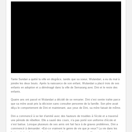
Tante Sundari a quitté la ville en disgrâce, tandis que sa soeur, Wulandari, a eu du mal à
joindre les deux bouts. Après la naissance de son enfant, Wulandari a placé trois de ses
enfants en adoption et a déménagé dans la ville de Semarang avec Dini et le reste des
enfants.
Quatre ans ont passé et Wulandari a décidé de se remarier. Dini s’est sentie trahie parce
que sa mère avait pris la décision sans consulter personne de la famille. Son père avait
déçu le comportement de Dini et maintenant, aux yeux de Dini, sa mère faisait de même.
Dini a commencé à se lier d’amitié avec des fauteurs de troubles à l’école et a traversé
une période de rébellion. Elle a sauté des cours, n’a pas porté son uniforme d’école et
s’est battue. Lorsque plusieurs de ses amis ont fait face à de graves problèmes, Dini a
commencé à demander: «Est-ce vraiment le genre de vie que je veux? La vie dans les