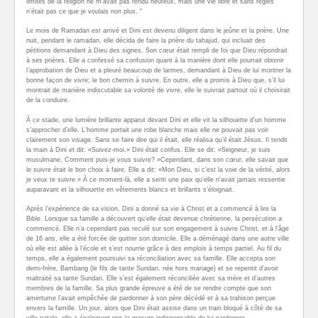
limites de la religion ne m’avait pas rendu heureux, mais une vie libre et sans règles
n’était pas ce que je voulais non plus. “
Le mois de Ramadan est arrivé et Dini est devenu diligent dans le jeûne et la prière. Une
nuit, pendant le ramadan, elle décida de faire la prière du tahajud, qui incluait des
pétitions demandant à Dieu des signes. Son cœur était rempli de foi que Dieu répondrait
à ses prières. Elle a confessé sa confusion quant à la manière dont elle pourrait obtenir
l’approbation de Dieu et a pleuré beaucoup de larmes, demandant à Dieu de lui montrer la
bonne façon de vivre; le bon chemin à suivre. En outre, elle a promis à Dieu que, s’il lui
montrait de manière indiscutable sa volonté de vivre, elle le suivrait partout où il choisirait
de la conduire.
À ce stade, une lumière brillante apparut devant Dini et elle vit la silhouette d’un homme
s’approcher d’elle. L’homme portait une robe blanche mais elle ne pouvait pas voir
clairement son visage. Sans se faire dire qui il était, elle réalisa qu’il était Jésus. Il tendit
la main à Dini et dit: «Suivez-moi.» Dini était confus. Elle se dit: «Seigneur, je suis
musulmane. Comment puis-je vous suivre? »Cependant, dans son cœur, elle savait que
le suivre était le bon choix à faire. Elle a dit: «Mon Dieu, si c’est la voie de la vérité, alors
je veux te suivre.» À ce moment-là, elle a senti une paix qu’elle n’avait jamais ressentie
auparavant et la silhouette en vêtements blancs et brillants s’éloignait.
Après l’expérience de sa vision, Dini a donné sa vie à Christ et a commencé à lire la
Bible. Lorsque sa famille a découvert qu’elle était devenue chrétienne, la persécution a
commencé. Elle n’a cependant pas reculé sur son engagement à suivre Christ, et à l’âge
de 16 ans, elle a été forcée de quitter son domicile. Elle a déménagé dans une autre ville
où elle est allée à l’école et s’est nourrie grâce à des emplois à temps partiel. Au fil du
temps, elle a également poursuivi sa réconciliation avec sa famille. Elle accepta son
demi-frère, Bambang (le fils de tante Sundari, née hors mariage) et se repentit d’avoir
maltraité sa tante Sundari. Elle s’est également réconciliée avec sa mère et d’autres
membres de la famille. Sa plus grande épreuve a été de se rendre compte que son
amertume l’avait empêchée de pardonner à son père décédé et à sa trahison perçue
envers la famille. Un jour, alors que Dini était assise dans un train bloqué à côté de sa