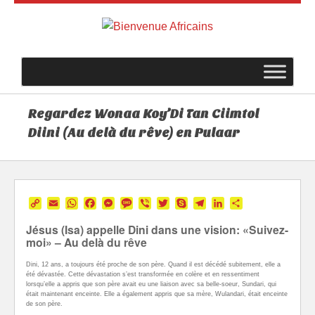
Regardez Wonaa Koy’Di Tan Ciimtol
Diini (Au delà du rêve) en Pulaar
Copy
Email
WhatsApp
Facebook
Messenger
Message
Viber
Twitter
Skype
Telegram
LinkedIn
Partager
Link
Jésus (Isa) appelle Dini dans une vision: «Suivez-
moi» – Au delà du rêve
Dini, 12 ans, a toujours été proche de son père. Quand il est décédé subitement, elle a
été dévastée. Cette dévastation s’est transformée en colère et en ressentiment
lorsqu’elle a appris que son père avait eu une liaison avec sa belle-soeur, Sundari, qui
était maintenant enceinte. Elle a également appris que sa mère, Wulandari, était enceinte
de son père.