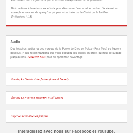
ville natale, elle a également pris la mesure indispensable de lui pardonner.
Dini continue à faire tous les efforts pour démontrer l’amour et le pardon. Sa vie est un
exemple émouvant de quelqu’un qui peut «tout faire par le Christ qui la fortifie».
(Philippiens 4:13)
Audio
Des histoires audios et des versets de la Parole de Dieu en Pulaar (Futa Toro) se figurent
dessous. Nous recommandons que vous écoutiez les audios en ordre, du haut de la page
Contactez-nous
jusqu’au bas.
pour en apprendre davantage.
Écoutez Le Chemin de la Justice (Laawol Peewal)
Écoutez Le Nouveau Testament (Audi Kesso)
Voyez les ressources en français
Interagissez avec nous sur Facebook et YouTube.