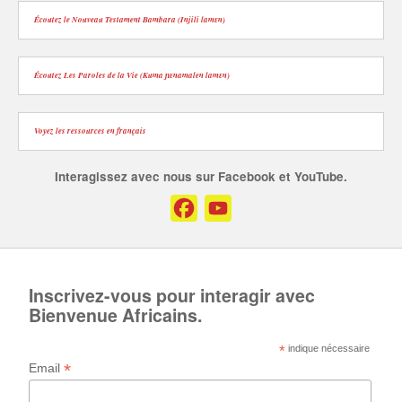
Écoutez le Nouveau Testament Bambara (Injili lamɛn)
Écoutez Les Paroles de la Vie (Kuma ɲɛnamalen lamɛn)
Voyez les ressources en français
Interagissez avec nous sur Facebook et YouTube.
Facebook
YouTube
Channel
Inscrivez-vous pour interagir avec
Bienvenue Africains.
*
indique nécessaire
*
Email