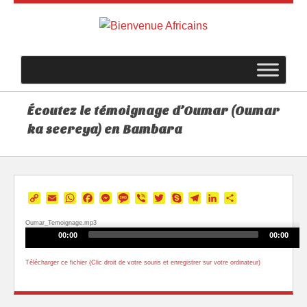
Écoutez le témoignage d’Oumar (Oumar
ka seereya) en Bambara
Copy
Email
WhatsApp
Facebook
Messenger
Message
Viber
Twitter
Skype
Telegram
LinkedIn
Partager
Link
Oumar_Temoignage.mp3
Audio
00:00
00:00
Player
Télécharger ce fichier (Clic droit de votre souris et enregistrer sur votre ordinateur)