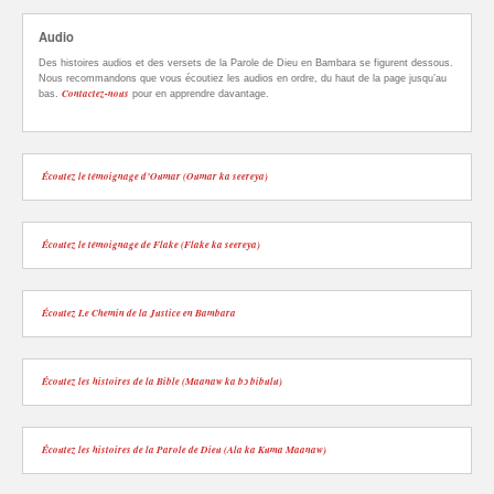
Audio
Des histoires audios et des versets de la Parole de Dieu en Bambara se figurent dessous.
Nous recommandons que vous écoutiez les audios en ordre, du haut de la page jusqu’au
Contactez-nous
bas.
pour en apprendre davantage.
Écoutez le témoignage d’Oumar (Oumar ka seereya)
Écoutez le témoignage de Flake (Flake ka seereya)
Écoutez Le Chemin de la Justice en Bambara
Écoutez les histoires de la Bible (Maanaw ka bɔ bibulu)
Écoutez les histoires de la Parole de Dieu (Ala ka Kuma Maanaw)