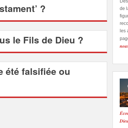
Des 
stament’ ?
de 
fig
rec
les 
us le Fils de Dieu ?
pag
nou
e été falsifiée ou
Écou
Die