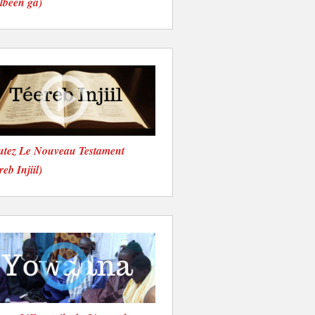
lbéen ga)
utez Le Nouveau Testament
reb Injiil)