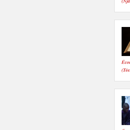
(Njà
Éco
(Tée