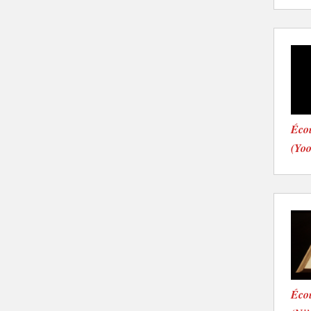
Écou
(Yo
Écou