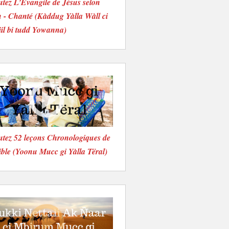
tez L’Evangile de Jésus selon
 - Chanté (Kàddug Yàlla Wàll ci
iil bi tudd Yowanna)
tez 52 leçons Chronologiques de
ible (Yoonu Mucc gi Yàlla Tëral)