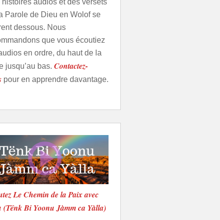
histoires audios et des versets
la Parole de Dieu en Wolof se
urent dessous. Nous
ommandons que vous écoutiez
audios en ordre, du haut de la
Contactez-
e jusqu’au bas.
s
pour en apprendre davantage.
tez Le Chemin de la Paix avec
u (Tënk Bi Yoonu Jàmm ca Yàlla)