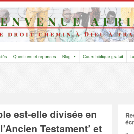
ctés
Questions et réponses
Blog
Cours biblique gratuit
L
le est-elle divisée en
Re
écr
‘l’Ancien Testament’ et