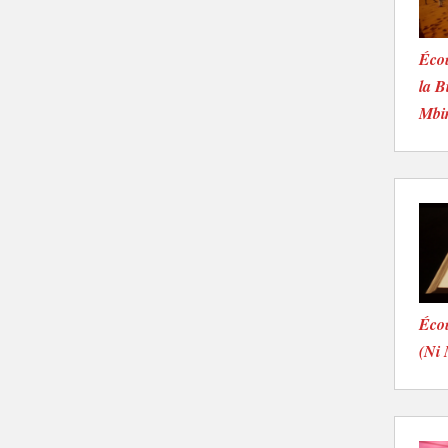
Écou
la B
Mbi
Écou
(Ni 