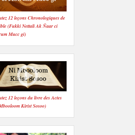
tez 12 leçons Chronologiques de
ible (Fukki Nettali Ak Ñaar ci
rum Mucc gi)
tez 12 leçons du livre des Actes
Mbooloom Kirist Sosoo)