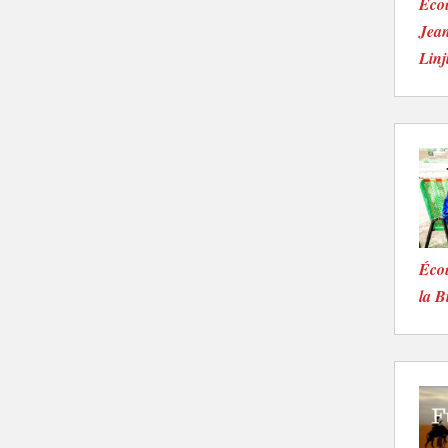
Écou
Jean
Linj
Écou
la B