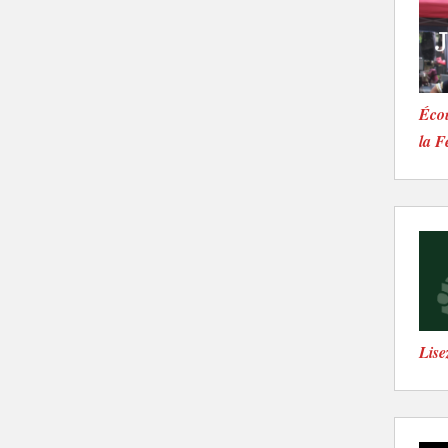
Écou
la F
Lise