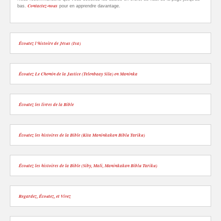
Contactez-nous
bas.
pour en apprendre davantage.
Écoutez l'histoire de Jésus (Isa)
Écoutez Le Chemin de la Justice (Telenbaay Sila) en Maninka
Écoutez les livres de la Bible
Écoutez les histoires de la Bible (Kita Maninkakan Biblu Tariku)
Écoutez les histoires de la Bible (Siby, Mali, Maninkakan Biblu Tariku)
Regardez, Écoutez, et Vivez