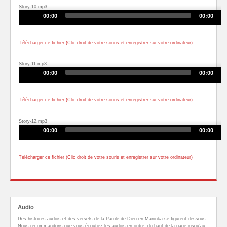
Story-10.mp3
Audio
00:00
00:00
Player
Télécharger ce fichier (Clic droit de votre souris et enregistrer sur votre ordinateur)
Story-11.mp3
Audio
00:00
00:00
Player
Télécharger ce fichier (Clic droit de votre souris et enregistrer sur votre ordinateur)
Story-12.mp3
Audio
00:00
00:00
Player
Télécharger ce fichier (Clic droit de votre souris et enregistrer sur votre ordinateur)
Audio
Des histoires audios et des versets de la Parole de Dieu en Maninka se figurent dessous.
Nous recommandons que vous écoutiez les audios en ordre, du haut de la page jusqu’au