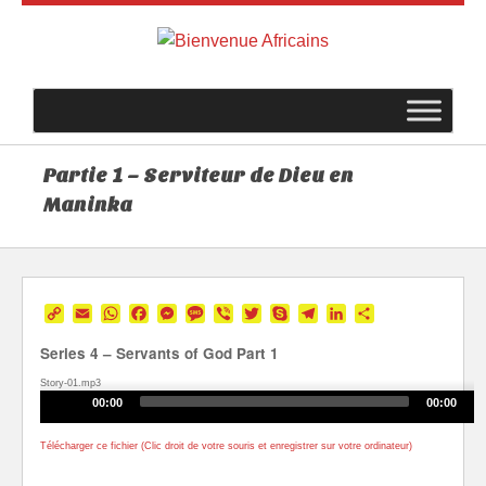
Partie 1 – Serviteur de Dieu en
Maninka
Copy
Email
WhatsApp
Facebook
Messenger
Message
Viber
Twitter
Skype
Telegram
LinkedIn
Partager
Link
Series 4 – Servants of God Part 1
Story-01.mp3
Audio
00:00
00:00
Player
Télécharger ce fichier (Clic droit de votre souris et enregistrer sur votre ordinateur)