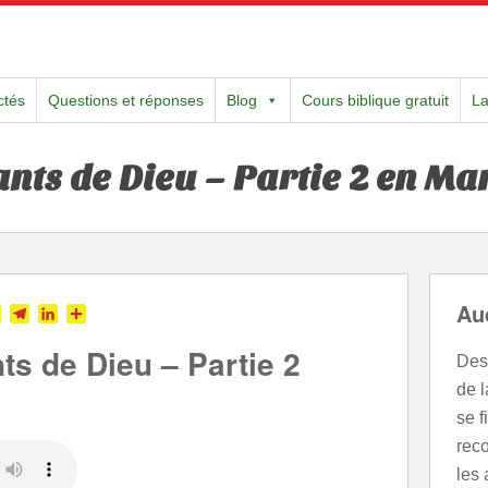
ctés
Questions et réponses
Blog
Cours biblique gratuit
L
ts de Dieu – Partie 2 en Ma
Au
tter
Skype
Telegram
LinkedIn
Partager
s de Dieu – Partie 2
Des 
de 
se 
rec
les 