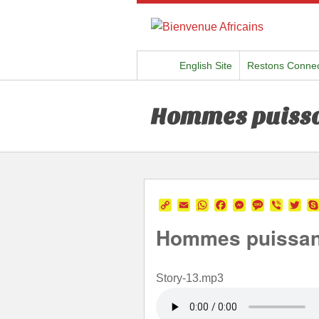
English Site
Restons Conne
Hommes puissan
Copy
Email
WhatsApp
Facebook
Messenger
Message
Viber
Twi
Link
Hommes puissant
Story-13.mp3