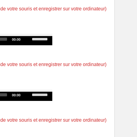
keys
 de votre souris et enregistrer sur votre ordinateur)
to
increase
or
decrease
Use
00:00
volume.
Up/Down
Arrow
keys
 de votre souris et enregistrer sur votre ordinateur)
to
increase
or
decrease
Use
00:00
volume.
Up/Down
Arrow
keys
 de votre souris et enregistrer sur votre ordinateur)
to
increase