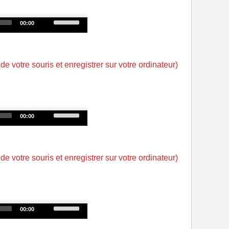
or
decrease
Use
00:00
volume.
Up/Down
Arrow
keys
 de votre souris et enregistrer sur votre ordinateur)
to
increase
or
decrease
Use
00:00
volume.
Up/Down
Arrow
keys
 de votre souris et enregistrer sur votre ordinateur)
to
increase
or
decrease
Use
00:00
volume.
Up/Down