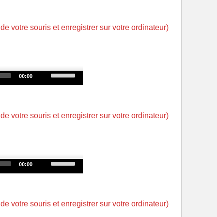
Arrow
keys
 de votre souris et enregistrer sur votre ordinateur)
to
increase
or
decrease
Use
00:00
volume.
Up/Down
Arrow
keys
 de votre souris et enregistrer sur votre ordinateur)
to
increase
or
decrease
Use
00:00
volume.
Up/Down
Arrow
keys
 de votre souris et enregistrer sur votre ordinateur)
to