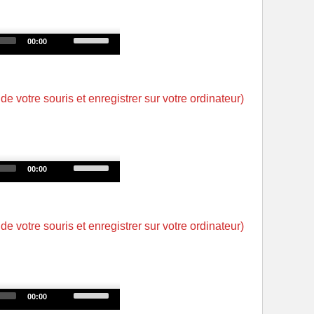
or
decrease
Use
00:00
volume.
Up/Down
Arrow
keys
 de votre souris et enregistrer sur votre ordinateur)
to
increase
or
decrease
Use
00:00
volume.
Up/Down
Arrow
keys
 de votre souris et enregistrer sur votre ordinateur)
to
increase
or
decrease
Use
00:00
volume.
Up/Down