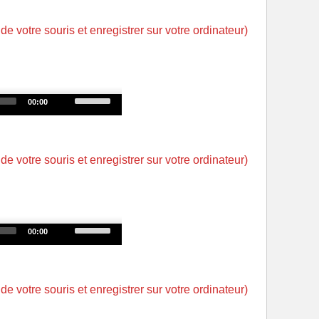
Arrow
keys
 de votre souris et enregistrer sur votre ordinateur)
to
increase
or
decrease
Use
00:00
volume.
Up/Down
Arrow
keys
 de votre souris et enregistrer sur votre ordinateur)
to
increase
or
decrease
Use
00:00
volume.
Up/Down
Arrow
keys
 de votre souris et enregistrer sur votre ordinateur)
to
increase