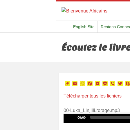
English Site
Restons Conne
Écoutez le livr
Copy
Email
WhatsApp
Facebook
Messenger
Message
Viber
Twi
Link
Télécharger tous les fichiers
00-Luka_Linjiili.roraqe.mp3
Audio
00:00
Player