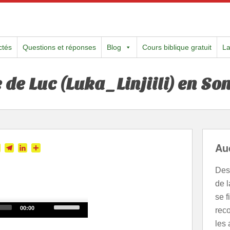
ctés
Questions et réponses
Blog
Cours biblique gratuit
L
e de Luc (Luka_Linjiili) en So
Au
tter
Skype
Telegram
LinkedIn
Partager
Des 
de 
se 
Use
00:00
rec
Up/Down
les 
Arrow