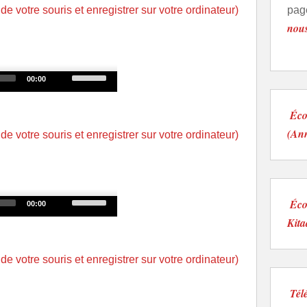
 de votre souris et enregistrer sur votre ordinateur)
pag
keys
nou
to
increase
or
Use
00:00
decrease
Up/Down
volume.
Arrow
Éco
keys
(An
 de votre souris et enregistrer sur votre ordinateur)
to
increase
or
decrease
Use
Écou
00:00
volume.
Up/Down
Kita
Arrow
keys
 de votre souris et enregistrer sur votre ordinateur)
to
increase
Tél
or