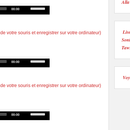
Alla
decrease
Use
00:00
volume.
Up/Down
Arrow
keys
Lise
 de votre souris et enregistrer sur votre ordinateur)
to
Soni
increase
Tawr
or
decrease
Use
00:00
volume.
Up/Down
Arrow
Voy
keys
 de votre souris et enregistrer sur votre ordinateur)
to
increase
or
decrease
Use
00:00
volume.
Up/Down
Arrow