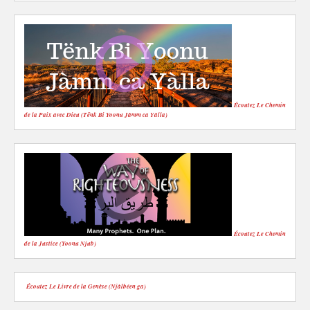
Écoutez Le Chemin
de la Paix avec Dieu (Tënk Bi Yoonu Jàmm ca Yàlla)
Écoutez Le Chemin
de la Justice (Yoonu Njub)
Écoutez Le Livre de la Genèse (Njàlbéen ga)