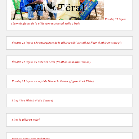
Écoutez 52 leçons
Chronologiques de la Bible (Yoonu Mucc gi Yàlla Tëral)
Écoutez 12 leçons Chronologiques de la Bible (Fukki Nettali Ak Ñaar ci Mbirum Mucc gi)
Écoutez 12 leçons du livre des Actes (Ni Mbooloom Kirist Sosoo)
Écoutez 25 leçons au sujet de Dieu et la Femme (Jigenn ñi ak Yàlla)
Lisez "Ton Histoire" (Sa Cosaan)
Lisez la Bible en Wolof
Voyez les ressources en français