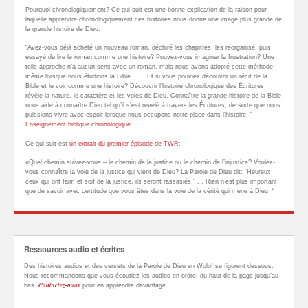
Pourquoi chronologiquement? Ce qui suit est une bonne explication de la raison pour
laquelle apprendre chronologiquement ces histoires nous donne une image plus grande de
la grande histoire de Dieu:
“Avez-vous déjà acheté un nouveau roman, déchiré les chapitres, les réorganisé, puis
essayé de lire le roman comme une histoire? Pouvez-vous imaginer la frustration? Une
telle approche n’a aucun sens avec un roman, mais nous avons adopté cette méthode
même lorsque nous étudions la Bible. . . . Et si vous pouviez découvrir un récit de la
Bible et le voir comme une histoire? Découvrir l’histoire chronologique des Écritures
révèle la nature, le caractère et les voies de Dieu. Connaître la grande histoire de la Bible
nous aide à connaître Dieu tel qu’il s’est révélé à travers les Écritures, de sorte que nous
puissions vivre avec espoir lorsque nous occupons notre place dans l’histoire. ”-
Enseignement biblique chronologique
Ce qui suit est
un extrait du premier épisode de TWR
:
«Quel chemin suivez-vous – le chemin de la justice ou le chemin de l’injustice? Voulez-
vous connaître la voie de la justice qui vient de Dieu? La Parole de Dieu dit: “Heureux
ceux qui ont faim et soif de la justice, ils seront rassasiés.” . . Rien n’est plus important
que de savoir avec certitude que vous êtes dans la voie de la vérité qui mène à Dieu. “
Ressources audio et écrites
Des histoires audios et des versets de la Parole de Dieu en Wolof se figurent dessous.
Nous recommandons que vous écoutiez les audios en ordre, du haut de la page jusqu’au
Contactez-nous
bas.
pour en apprendre davantage.