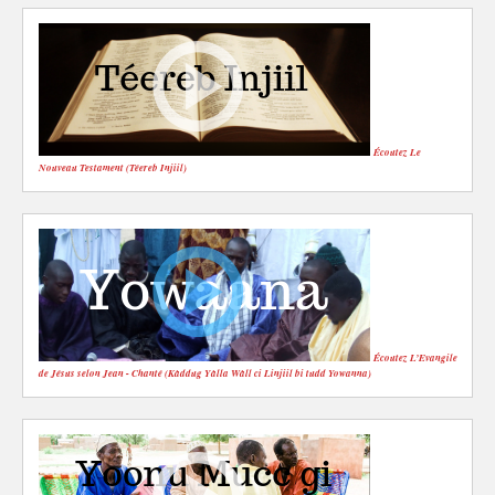
Écoutez Le
Nouveau Testament (Téereb Injiil)
Écoutez L’Evangile
de Jésus selon Jean - Chanté (Kàddug Yàlla Wàll ci Linjiil bi tudd Yowanna)