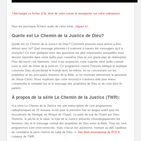
Télécharger ce fichier (Clic droit de votre souris et enregistrer sur votre ordinateur)
Pour les prochains fichiers audio de cette série,
cliquez ici
.
Quelle est Le Chemin de la Justice de Dieu?
Quelle est Le Chemin de la Justice de Dieu? Comment pouvons-nous arriver à être
debout avec lui? Quel message présente-t-il vraiment à travers les messagers qu’il a
envoyés? Ce sont quelques-unes des questions les plus importantes auxquelles nous
devons répondre dans notre quête pour connaître Dieu et son grand plan de rédemption.
Pour découvrir ces réponses, nous vous proposons cette superbe série audio connue
sous le nom de «Voie de la justice». Ce programme couvre l’histoire biblique et explique
comment Dieu réconcilierait le monde avec lui-même, en se concentrant sur les
prophètes et les principales histoires de la Bible, et en montrant ultimement la personne
de Jésus-Christ. Nous espérons que cette ressource s’avérera utile pour mieux
comprendre le véritable but et le message des prophètes de Dieu et de celui dont ils
parlent.
À propos de la série Le Chemin de la Justice (TWR):
«La série Le Chemin de la Justice est une transcription de cent programmes
radiophoniques de 15 minutes écrits pour la première fois en langue wolof pour les
musulmans du Sénégal, en Afrique de l’Ouest. Le point de vue de l’Islam sur Dieu,
l’homme, le péché et le salut, la Voie de la Justice présente chronologiquement les
histoires clés et le message central des prophètes de Dieu selon la Bible. Tous les cent
programmes sont interconnectés, mais chacun est autonome, mettant au défi l’auditeur
de considérer le juste chemin du salut de Dieu. »-
Site Web international de ROCK
,
créateur de TWR