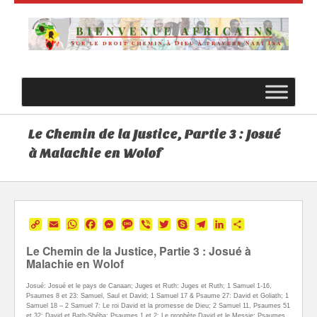
Le Chemin de la Justice, Partie 3 : Josué
à Malachie en Wolof
Copy
Email
WhatsApp
Facebook
Messenger
Message
Viber
Twitter
Skype
Telegram
LinkedIn
Partager
Link
Le Chemin de la Justice, Partie 3 : Josué à
Malachie en Wolof
Josué: Josué et le pays de Canaan; Juges et Ruth: Juges et Ruth; 1 Samuel 1-16,
Psaumes 8 et 23: Samuel, Saul et David; 1 Samuel 17 & Psaume 27: David et Goliath; 1
Samuel 18 – 2 Samuel 7: Le roi David et la promesse de Dieu; 2 Samuel 11, Psaumes 51
et 32: David et Bath-Shéba; Psaumes 1 et 2: Le prophète David et le Messie; Psaumes