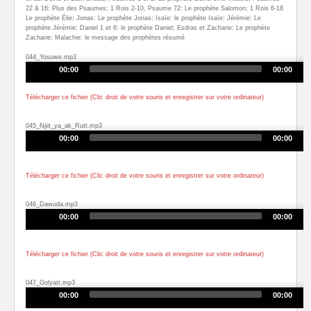
22 & 16: Plus des Psaumes; 1 Rois 2-10, Psaume 72: Le prophète Salomon; 1 Rois 6-18
Le prophète Élie; Jonas: Le prophète Jonas; Isaïe: le prophète Isaïe; Jérémie: Le
prophète Jérémie; Daniel 1 et 6: le prophète Daniel; Esdras et Zacharie: Le prophète
Zacharie; Malachie: le message des prophètes résumé
044_Yosuwe.mp3
Audio
00:00
00:00
Player
Télécharger ce fichier (Clic droit de votre souris et enregistrer sur votre ordinateur)
045_Njiit_ya_ak_Rutt.mp3
Audio
00:00
00:00
Player
Télécharger ce fichier (Clic droit de votre souris et enregistrer sur votre ordinateur)
046_Dawuda.mp3
Audio
00:00
00:00
Player
Télécharger ce fichier (Clic droit de votre souris et enregistrer sur votre ordinateur)
047_Golyatt.mp3
Audio
00:00
00:00
Player