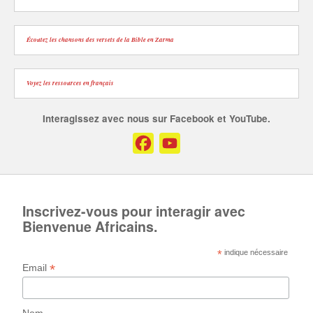
Écoutez les chansons des versets de la Bible en Zarma
Voyez les ressources en français
Interagissez avec nous sur Facebook et YouTube.
Facebook
YouTube
Channel
Inscrivez-vous pour interagir avec
Bienvenue Africains.
*
indique nécessaire
*
Email
Nom