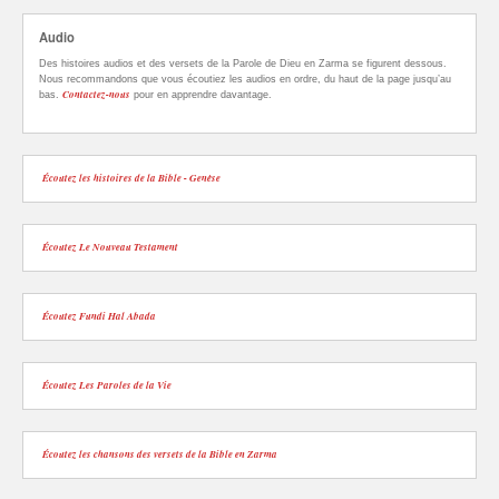
Audio
Des histoires audios et des versets de la Parole de Dieu en Zarma se figurent dessous.
Nous recommandons que vous écoutiez les audios en ordre, du haut de la page jusqu’au
Contactez-nous
bas.
pour en apprendre davantage.
Écoutez les histoires de la Bible - Genèse
Écoutez Le Nouveau Testament
Écoutez Fundi Hal Abada
Écoutez Les Paroles de la Vie
Écoutez les chansons des versets de la Bible en Zarma