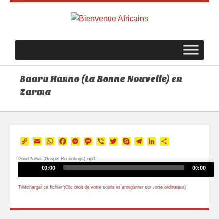
Baaru Hanno (La Bonne Nouvelle) en
Zarma
Copy
Email
WhatsApp
Facebook
Messenger
Message
Viber
Twitter
Skype
Telegram
LinkedIn
Partager
Link
Good News (Gospel Recordings).mp3
Audio
00:00
00:00
Player
Télécharger ce fichier (Clic droit de votre souris et enregistrer sur votre ordinateur)