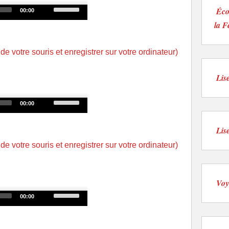
decrease
Use
Éco
00:00
volume.
Up/Down
la F
Arrow
keys
 de votre souris et enregistrer sur votre ordinateur)
to
increase
Lis
or
decrease
Use
00:00
volume.
Up/Down
Arrow
Lis
keys
 de votre souris et enregistrer sur votre ordinateur)
to
increase
or
Voy
decrease
Use
00:00
volume.
Up/Down
Arrow