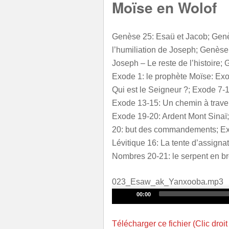
Moïse en Wolof
Genèse 25: Esaü et Jacob; Genè
l’humiliation de Joseph; Genèse
Joseph – Le reste de l’histoire;
Exode 1: le prophète Moïse: Exo
Qui est le Seigneur ?; Exode 7-
Exode 13-15: Un chemin à traver
Exode 19-20: Ardent Mont Sina
20: but des commandements; E
Lévitique 16: La tente d’assignat
Nombres 20-21: le serpent en b
023_Esaw_ak_Yanxooba.mp3
Audio
00:00
Player
Télécharger ce fichier (Clic droit