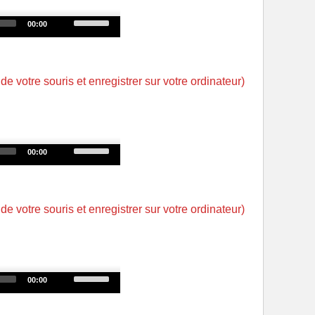
decrease
Use
00:00
volume.
Up/Down
Arrow
keys
 de votre souris et enregistrer sur votre ordinateur)
to
increase
or
decrease
Use
00:00
volume.
Up/Down
Arrow
keys
 de votre souris et enregistrer sur votre ordinateur)
to
increase
or
decrease
Use
00:00
volume.
Up/Down
Arrow