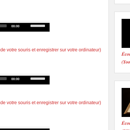
keys
to
increase
or
Use
00:00
decrease
Up/Down
volume.
Arrow
keys
 de votre souris et enregistrer sur votre ordinateur)
Écou
to
increase
(Yo
or
decrease
Use
00:00
volume.
Up/Down
Arrow
keys
 de votre souris et enregistrer sur votre ordinateur)
to
increase
or
Écou
decrease
Use