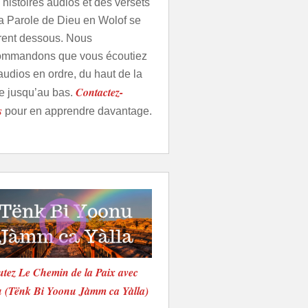
histoires audios et des versets
la Parole de Dieu en Wolof se
urent dessous. Nous
ommandons que vous écoutiez
audios en ordre, du haut de la
Contactez-
e jusqu’au bas.
s
pour en apprendre davantage.
tez Le Chemin de la Paix avec
u (Tënk Bi Yoonu Jàmm ca Yàlla)