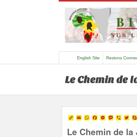
English Site
Restons Conne
Le Chemin de la
Copy
Email
WhatsApp
Facebook
Messenger
Message
Viber
Twi
Link
Le Chemin de la J