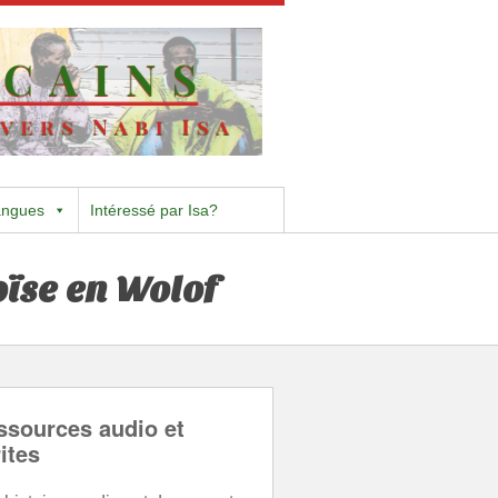
angues
Intéressé par Isa?
oïse en Wolof
ssources audio et
ites