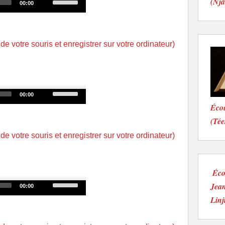
(Njà
00:00
volume.
Up/Down
Arrow
keys
 de votre souris et enregistrer sur votre ordinateur)
to
increase
or
decrease
Use
00:00
volume.
Up/Down
Éco
Arrow
(Tée
keys
 de votre souris et enregistrer sur votre ordinateur)
to
increase
or
Éco
decrease
Use
Jean
00:00
volume.
Up/Down
Linj
Arrow
keys