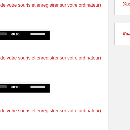
keys
Yes
 de votre souris et enregistrer sur votre ordinateur)
to
increase
or
decrease
Use
Kad
00:00
volume.
Up/Down
Arrow
keys
 de votre souris et enregistrer sur votre ordinateur)
to
increase
or
decrease
Use
00:00
volume.
Up/Down
Arrow
keys
 de votre souris et enregistrer sur votre ordinateur)
to
increase
or