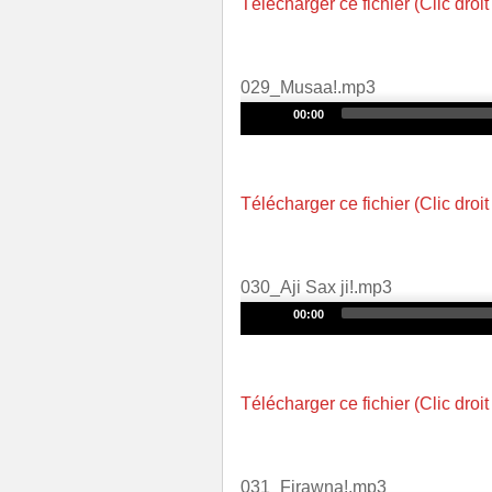
Télécharger ce fichier (Clic droit
029_Musaa!.mp3
Audio
00:00
Player
Télécharger ce fichier (Clic droit
030_Aji Sax ji!.mp3
Audio
00:00
Player
Télécharger ce fichier (Clic droit
031_Firawna!.mp3