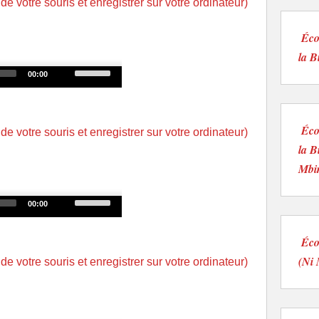
 de votre souris et enregistrer sur votre ordinateur)
to
increase
Éco
or
la B
decrease
Use
00:00
volume.
Up/Down
Arrow
keys
Éco
 de votre souris et enregistrer sur votre ordinateur)
to
la B
increase
Mbi
or
decrease
Use
00:00
volume.
Up/Down
Arrow
Éco
keys
(Ni 
 de votre souris et enregistrer sur votre ordinateur)
to
increase
or