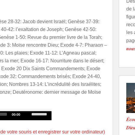
Des 
de 
fig
se 28-32: Jacob devient Israël; Genèse 37-39:
rec
 40-42: l’exaltation de Joseph; Genèse 42-50:
les 
 Genèse 1-50: Revue du premier livre de la Torah;
pag
de 3: Moïse rencontre Dieu; Exode 4-7: Pharaon –
nou
10: Les plaies; Exode 11-12: L’Agneau pascal;
s la mer; Exode 16-17: Nourriture dans le désert;
ï; Exode 20 Dix Saints Commandements; Exode
xode 32: Commandements brisés; Exode 24-40,
ion; Nombres 13-14: L’incrédulité des Israélites;
ronze; Deutéronome: dernier message de Moïse
Use
00:00
Écou
Up/Down
Die
Arrow
 de votre souris et enregistrer sur votre ordinateur)