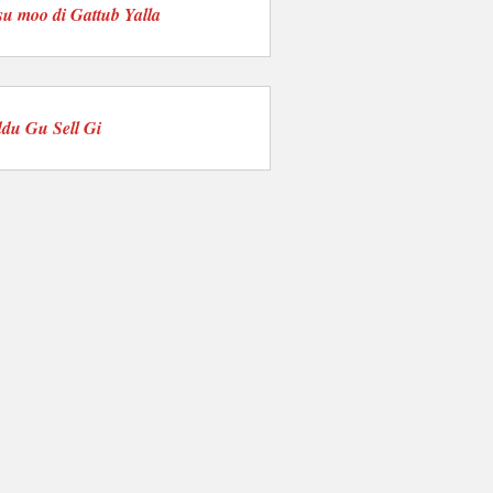
su moo di Gattub Yalla
du Gu Sell Gi