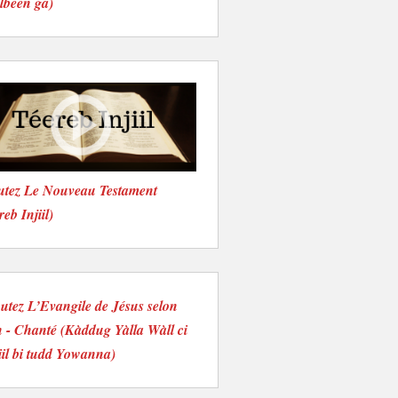
lbéen ga)
utez Le Nouveau Testament
reb Injiil)
utez L’Evangile de Jésus selon
 - Chanté (Kàddug Yàlla Wàll ci
iil bi tudd Yowanna)