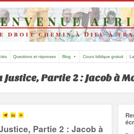
ctés
Questions et réponses
Blog
Cours biblique gratuit
L
 Justice, Partie 2 : Jacob à M
Re
tter
Skype
Telegram
LinkedIn
Partager
écr
ustice, Partie 2 : Jacob à